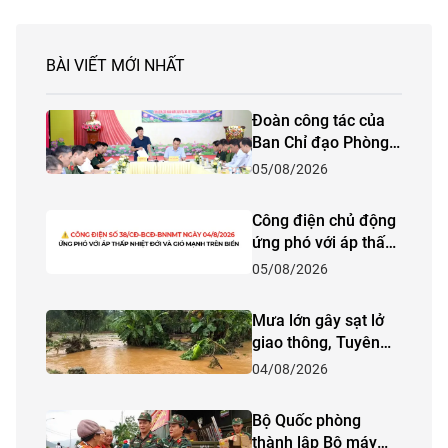
BÀI VIẾT MỚI NHẤT
Đoàn công tác của
Ban Chỉ đạo Phòng
thủ dân sự quốc gia
05/08/2026
kiểm tra công tác
phòng, chống thiên
Công điện chủ động
tai và tìm kiếm cứu
ứng phó với áp thấp
nạn năm 2026 tại
nhiệt đới và gió
05/08/2026
tỉnh Lào Cai
mạnh trên biển
Mưa lớn gây sạt lở
giao thông, Tuyên
Quang khẩn trương
04/08/2026
ứng phó
Bộ Quốc phòng
thành lập Bộ máy