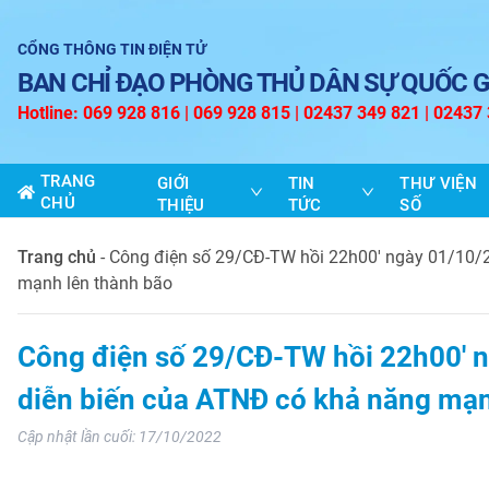
CỔNG THÔNG TIN ĐIỆN TỬ
BAN CHỈ ĐẠO PHÒNG THỦ DÂN SỰ QUỐC G
Hotline: 069 928 816 | 069 928 815 | 02437 349 821 | 02437
TRANG
GIỚI
TIN
THƯ VIỆN
CHỦ
THIỆU
TỨC
SỐ
Trang chủ
-
Công điện số 29/CĐ-TW hồi 22h00' ngày 01/10/20
mạnh lên thành bão
Công điện số 29/CĐ-TW hồi 22h00' n
diễn biến của ATNĐ có khả năng mạn
Cập nhật lần cuối:
17/10/2022