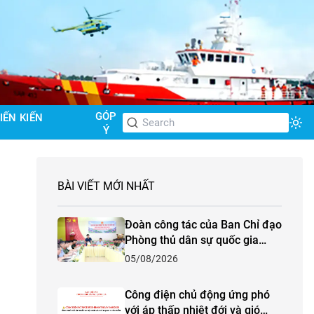
GÓP
IẾN KIẾN
Tog
Ý
BÀI VIẾT MỚI NHẤT
Đoàn công tác của Ban Chỉ đạo
Phòng thủ dân sự quốc gia
kiểm tra công tác phòng,
05/08/2026
chống thiên tai và tìm kiếm cứu
nạn năm 2026 tại tỉnh Lào Cai
Công điện chủ động ứng phó
với áp thấp nhiệt đới và gió