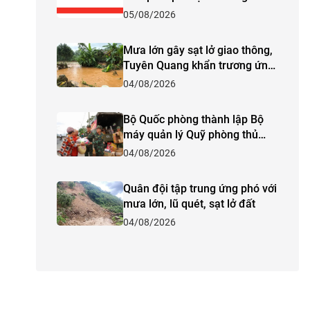
mạnh trên biển
05/08/2026
Mưa lớn gây sạt lở giao thông,
Tuyên Quang khẩn trương ứng
phó
04/08/2026
Bộ Quốc phòng thành lập Bộ
máy quản lý Quỹ phòng thủ
dân sự Trung ương
04/08/2026
Quân đội tập trung ứng phó với
mưa lớn, lũ quét, sạt lở đất
04/08/2026