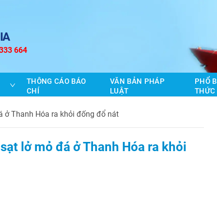
IA
 333 664
THÔNG CÁO BÁO
VĂN BẢN PHÁP
PHỔ B
CHÍ
LUẬT
THỨC
đá ở Thanh Hóa ra khỏi đống đổ nát
 sạt lở mỏ đá ở Thanh Hóa ra khỏi