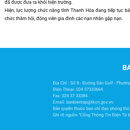
đã được đưa ra khỏi hiện trường.
Hiện, lực lượng chức năng tỉnh Thanh Hóa đang tiếp tục bảo
chức thăm hỏi, động viên gia đình các nạn nhân gặp nạn.
B
Địa Chỉ : Số 8 - Đường Sân Golf - Phườn
Điện Thoại: 024 37333664.
Fax: 024 37 33384.
Email: banbientap@tkcn.gov.vn.
Bản quyền thuộc ban chỉ đạo phòng thủ 
Ghi rõ nguồn "Cổng Thông Tin Điện Tử ba