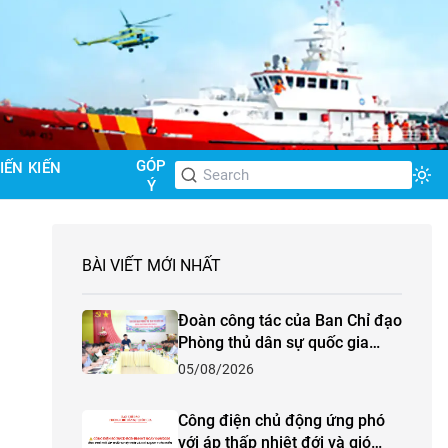
GÓP
IẾN KIẾN
Tog
Ý
BÀI VIẾT MỚI NHẤT
Đoàn công tác của Ban Chỉ đạo
Phòng thủ dân sự quốc gia
kiểm tra công tác phòng,
05/08/2026
chống thiên tai và tìm kiếm cứu
nạn năm 2026 tại tỉnh Lào Cai
Công điện chủ động ứng phó
với áp thấp nhiệt đới và gió