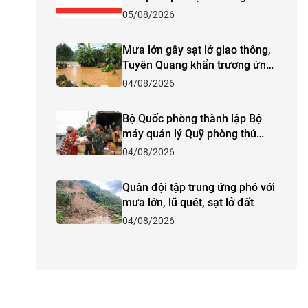
mạnh trên biển
05/08/2026
Mưa lớn gây sạt lở giao thông,
Tuyên Quang khẩn trương ứng
phó
04/08/2026
Bộ Quốc phòng thành lập Bộ
máy quản lý Quỹ phòng thủ
dân sự Trung ương
04/08/2026
Quân đội tập trung ứng phó với
mưa lớn, lũ quét, sạt lở đất
04/08/2026