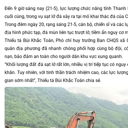
Đến 9 giờ sáng nay (21-5), lực lượng chức năng tỉnh Thanh 
cuối cùng, trong vụ sạt lở đá xảy ra tại mỏ khai thác đá củ
Trong đêm ngày 20, rạng sáng 21-5, cán bộ, chiến sĩ và các 
địa hình phức tạp, đá mùn liên tục trượt lở, tiềm ẩn nguy cơ 
Thiếu tá Bùi Khắc Toản, Phó chỉ huy trưởng Ban CHQS xã C
quân địa phương đã nhanh chóng phối hợp cùng bộ đội, côn
nạn, bảo đảm an toàn cho người dân khu vực xung quanh.
“Khối lượng đất đá sạt lở rất lớn, nhiều vị trí tiếp tục có ngu
khăn. Tuy nhiên, với tinh thần trách nhiệm cao, các lực lượ
gian sớm nhất”, Thiếu tá Bùi Khắc Toản chia sẻ.