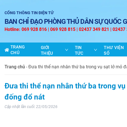
CỔNG THÔNG TIN ĐIỆN TỬ
BAN CHỈ ĐẠO PHÒNG THỦ DÂN SỰ QUỐC G
Hotline: 069 928 816 | 069 928 815 | 02437 349 821 | 02437
TRANG
GIỚI
TIN
THƯ VIỆN
CHỦ
THIỆU
TỨC
SỐ
Trang chủ
-
Đưa thi thể nạn nhân thứ ba trong vụ sạt lở mỏ 
Đưa thi thể nạn nhân thứ ba trong vụ
đống đổ nát
Cập nhật lần cuối:
22/05/2026