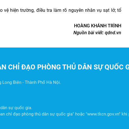
 vệ hiện trường, điều tra làm rõ nguyên nhân vụ sạt lở; tổ
HOÀNG KHÁNH TRÌNH
Nguồn bài viết:
qdnd.vn
AN CHỈ ĐẠO PHÒNG THỦ DÂN SỰ QUỐC G
g Long Biên - Thành Phố Hà Nội.
dân sự quốc gia.
n chỉ đạo phòng thủ dân sự quốc gia" hoặc "www.tkcn.gov.vn" khi p