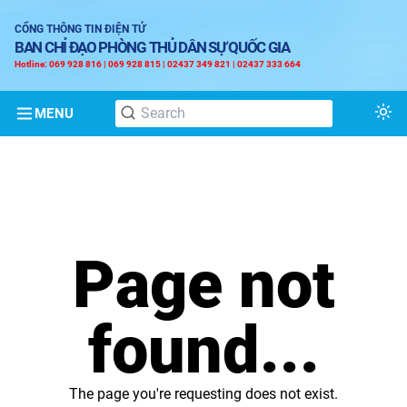
CỔNG THÔNG TIN ĐIỆN TỬ
BAN CHỈ ĐẠO PHÒNG THỦ DÂN SỰ QUỐC GIA
Hotline: 069 928 816 | 069 928 815 | 02437 349 821 | 02437 333 664
MENU
Tog
Page not
found...
The page you're requesting does not exist.