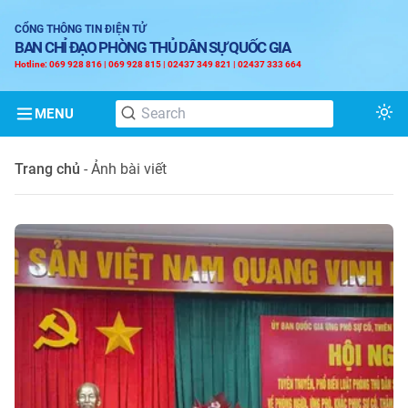
CỔNG THÔNG TIN ĐIỆN TỬ
BAN CHỈ ĐẠO PHÒNG THỦ DÂN SỰ QUỐC GIA
Hotline: 069 928 816 | 069 928 815 | 02437 349 821 | 02437 333 664
MENU
Tog
Trang chủ
-
Ảnh bài viết