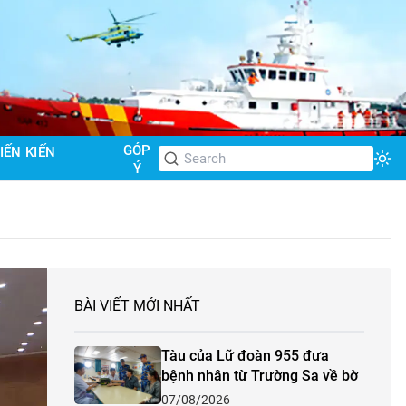
GÓP
IẾN KIẾN
Tog
Ý
BÀI VIẾT MỚI NHẤT
Tàu của Lữ đoàn 955 đưa
bệnh nhân từ Trường Sa về bờ
07/08/2026