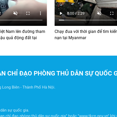
iệt Nam lên đường tham
Chạy đua với thời gian để tìm kiế
ậu quả động đất tại
nạn tại Myanmar
AN CHỈ ĐẠO PHÒNG THỦ DÂN SỰ QUỐC G
g Long Biên - Thành Phố Hà Nội.
dân sự quốc gia.
n chỉ đạo phòng thủ dân sự quốc gia" hoặc "www.tkcn.gov.vn" khi p