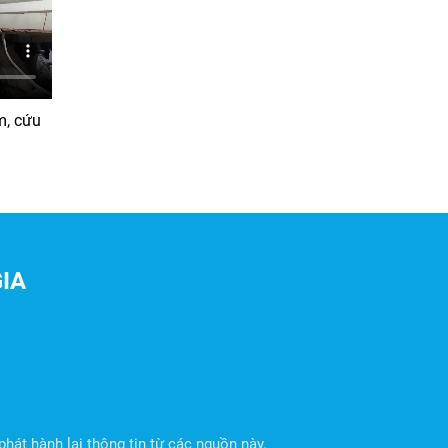
m, cứu
IA
hát hành lại thông tin từ các nguồn này.