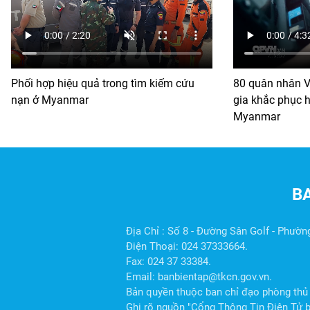
Phối hợp hiệu quả trong tìm kiếm cứu
80 quân nhân V
nạn ở Myanmar
gia khắc phục h
Myanmar
B
Địa Chỉ : Số 8 - Đường Sân Golf - Phườn
Điện Thoại: 024 37333664.
Fax: 024 37 33384.
Email: banbientap@tkcn.gov.vn.
Bản quyền thuộc ban chỉ đạo phòng thủ 
Ghi rõ nguồn "Cổng Thông Tin Điện Tử ba