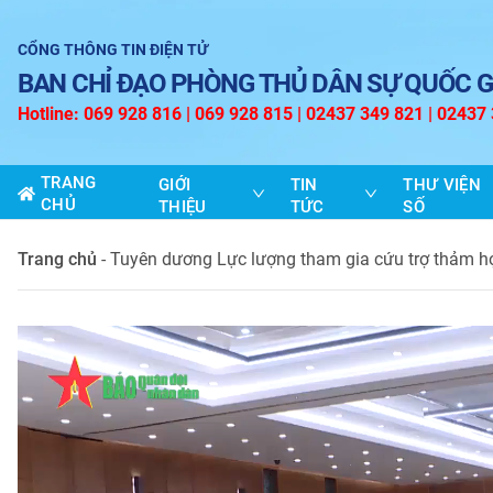
CỔNG THÔNG TIN ĐIỆN TỬ
BAN CHỈ ĐẠO PHÒNG THỦ DÂN SỰ QUỐC G
Hotline: 069 928 816 | 069 928 815 | 02437 349 821 | 02437
TRANG
GIỚI
TIN
THƯ VIỆN
CHỦ
THIỆU
TỨC
SỐ
Trang chủ
-
Tuyên dương Lực lượng tham gia cứu trợ thảm h