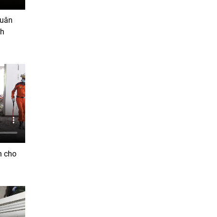
Quân
nh
h cho