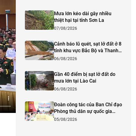
Mưa lớn kéo dài gây nhiều
thiệt hại tại tỉnh Sơn La
07/08/2026
Cảnh báo lũ quét, sạt lở đất ở 8
tỉnh khu vực Bắc Bộ và Thanh
Hóa
06/08/2026
Gần 40 điểm bị sạt lở đất do
mưa lớn tại Lào Cai
06/08/2026
Đoàn công tác của Ban Chỉ đạo
Phòng thủ dân sự quốc gia
kiểm tra công tác phòng,
05/08/2026
chống thiên tai và tìm kiếm cứu
nạn năm 2026 tại tỉnh Lào Cai