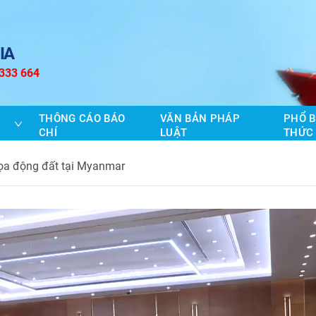
IA
 333 664
THÔNG CÁO BÁO
VĂN BẢN PHÁP
PHỔ B
CHÍ
LUẬT
THỨC
ọa động đất tại Myanmar