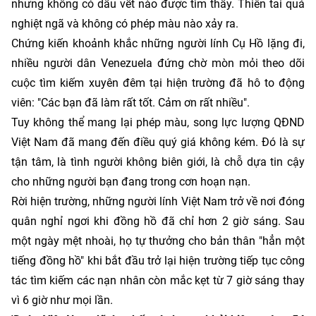
nhưng không có dấu vết nào được tìm thấy. Thiên tai quá
nghiệt ngã và không có phép màu nào xảy ra.
Chứng kiến khoảnh khắc những người lính Cụ Hồ lặng đi,
nhiều người dân Venezuela đứng chờ mòn mỏi theo dõi
cuộc tìm kiếm xuyên đêm tại hiện trường đã hô to động
viên: "Các bạn đã làm rất tốt. Cảm ơn rất nhiều".
Tuy không thể mang lại phép màu, song lực lượng QĐND
Việt Nam đã mang đến điều quý giá không kém. Đó là sự
tận tâm, là tình người không biên giới, là chỗ dựa tin cậy
cho những người bạn đang trong cơn hoạn nạn.
Rời hiện trường, những người lính Việt Nam trở về nơi đóng
quân nghỉ ngơi khi đồng hồ đã chỉ hơn 2 giờ sáng. Sau
một ngày mệt nhoài, họ tự thưởng cho bản thân "hẳn một
tiếng đồng hồ" khi bắt đầu trở lại hiện trường tiếp tục công
tác tìm kiếm các nạn nhân còn mắc kẹt từ 7 giờ sáng thay
vì 6 giờ như mọi lần.