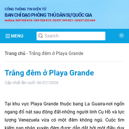
CỔNG THÔNG TIN ĐIỆN TỬ
BAN CHỈ ĐẠO PHÒNG THỦ DÂN SỰ QUỐC GIA
Hotline: 069 928 816 | 069 928 815 | 02437 349 821 | 02437 333 664
MENU
Tog
Trang chủ
-
Trắng đêm ở Playa Grande
Trắng đêm ở Playa Grande
Cập nhật lần cuối:
06/07/2026
Tại khu vực Playa Grande thuộc bang La Guaira-nơi ngổn
ngang đổ nát sau động đất-những người lính Cụ Hồ và lực
lượng Venezuela vừa có một đêm không ngủ. Cuộc tìm
kiếm nạn nhân xuyên đêm được dẫn dắt bởi một điều duy