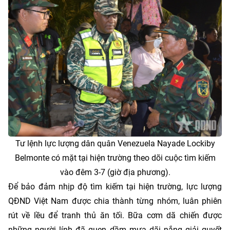
Tư lệnh lực lượng dân quân Venezuela Nayade Lockiby
Belmonte có mặt tại hiện trường theo dõi cuộc tìm kiếm
vào đêm 3-7 (giờ địa phương).
Để bảo đảm nhịp độ tìm kiếm tại hiện trường, lực lượng
QĐND Việt Nam được chia thành từng nhóm, luân phiên
rút về lều để tranh thủ ăn tối. Bữa cơm dã chiến được
những người lính đã quen dầm mưa dãi nắng giải quyết