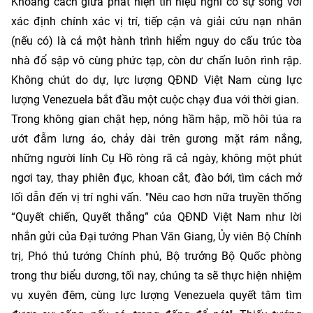
Khoảng cách giữa phát hiện tín hiệu nghi có sự sống với
xác định chính xác vị trí, tiếp cận và giải cứu nạn nhân
(nếu có) là cả một hành trình hiểm nguy do cấu trúc tòa
nhà đổ sập vô cùng phức tạp, còn dư chấn luôn rình rập.
Không chút do dự, lực lượng QĐND Việt Nam cùng lực
lượng Venezuela bắt đầu một cuộc chạy đua với thời gian.
Trong không gian chật hẹp, nóng hầm hập, mồ hôi túa ra
ướt đẫm lưng áo, chảy dài trên gương mặt rám nắng,
những người lính Cụ Hồ ròng rã cả ngày, không một phút
ngơi tay, thay phiên đục, khoan cắt, đào bới, tìm cách mở
lối dẫn đến vị trí nghi vấn. "Nêu cao hơn nữa truyền thống
“Quyết chiến, Quyết thắng” của QĐND Việt Nam như lời
nhắn gửi của Đại tướng Phan Văn Giang, Ủy viên Bộ Chính
trị, Phó thủ tướng Chính phủ, Bộ trưởng Bộ Quốc phòng
trong thư biểu dương, tối nay, chúng ta sẽ thực hiện nhiệm
vụ xuyên đêm, cùng lực lượng Venezuela quyết tâm tìm