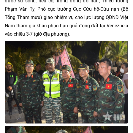
được sự sống, nếu có, trong đống đổ nát", Thiếu tướng
Phạm Văn Tỵ, Phó cục trưởng Cục Cứu hộ-Cứu nạn (Bộ
Tổng Tham mưu) giao nhiệm vụ cho lực lượng QĐND Việt
Nam tham gia khắc phục hậu quả động đất tại Venezuela
vào chiều 3-7 (giờ địa phương).