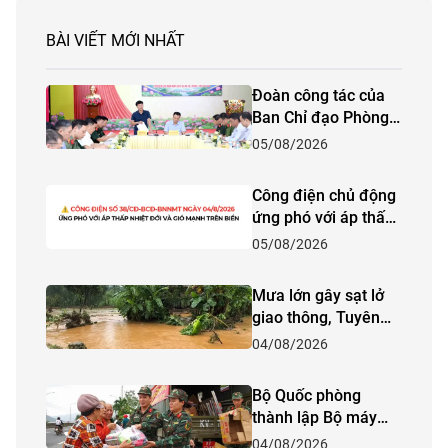
BÀI VIẾT MỚI NHẤT
Đoàn công tác của
Ban Chỉ đạo Phòng
thủ dân sự quốc gia
05/08/2026
kiểm tra công tác
phòng, chống thiên
Công điện chủ động
tai và tìm kiếm cứu
ứng phó với áp thấp
nạn năm 2026 tại
nhiệt đới và gió
05/08/2026
tỉnh Lào Cai
mạnh trên biển
Mưa lớn gây sạt lở
giao thông, Tuyên
Quang khẩn trương
04/08/2026
ứng phó
Bộ Quốc phòng
thành lập Bộ máy
quản lý Quỹ phòng
04/08/2026