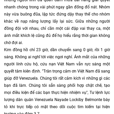
nhanh chóng trong vài phút ngay gần đống đổ nát. Nhóm
này vừa buông đũa, lập tức đứng dậy thay thế cho nhóm
khác về nạp năng lượng lấy lại sức. Giữa những người
đồng đội với nhau, chỉ cần một cái đập vai thay ca, một
ánh mắt khích lệ cũng đủ để họ hiểu rằng thời gian không
chờ đợi ai.
Kim đồng hồ chỉ 23 giờ, dần chuyển sang 0 giờ, rồi 1 giờ
sáng. Không ai nghĩ tới việc ngơi nghỉ. Ánh mắt của những
người lính cứu hộ, cứu nạn Việt Nam vẫn rực sáng một
quyết tâm kiên định. "Trân trọng cảm ơn Việt Nam đã sang
giúp đỡ Venezuela. Chúng tôi rất cảm kích vì những gì các
bạn đã làm. Chúng tôi sẵn sàng phối hợp chặt chẽ, tạo
mọi điều kiện để các bạn thực hiện nhiệm vụ", Tư lệnh lực
lượng dân quân Venezuela Nayade Lockiby Belmonte bày
tỏ khi trực tiếp có mặt theo dõi cuộc tìm kiếm tại hiện
trường vào đêm 3-7.