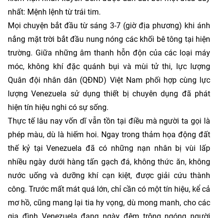
nhất: Mệnh lệnh từ trái tim.
Mọi chuyện bắt đầu từ sáng 3-7 (giờ địa phương) khi ánh
nắng mặt trời bắt đầu nung nóng các khối bê tông tại hiện
trường. Giữa những âm thanh hỗn độn của các loại máy
móc, không khí đặc quánh bụi và mùi tử thi, lực lượng
Quân đội nhân dân (QĐND) Việt Nam phối hợp cùng lực
lượng Venezuela sử dụng thiết bị chuyên dụng đã phát
hiện tín hiệu nghi có sự sống.
Thực tế lâu nay vốn dĩ vẫn tồn tại điều mà người ta gọi là
phép màu, dù là hiếm hoi. Ngay trong thảm họa động đất
thế kỷ tại Venezuela đã có những nạn nhân bị vùi lấp
nhiều ngày dưới hàng tấn gạch đá, không thức ăn, không
nước uống và dưỡng khí cạn kiệt, được giải cứu thành
công. Trước mất mát quá lớn, chỉ cần có một tín hiệu, kể cả
mơ hồ, cũng mang lại tia hy vọng, dù mong manh, cho các
gia đình Venezuela đang ngày đêm trông ngóng người