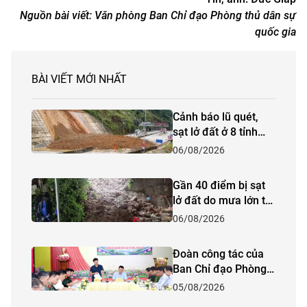
Nguồn bài viết:
Văn phòng Ban Chỉ đạo Phòng thủ dân sự
quốc gia
BÀI VIẾT MỚI NHẤT
Cảnh báo lũ quét,
sạt lở đất ở 8 tỉnh
khu vực Bắc Bộ và
06/08/2026
Thanh Hóa
Gần 40 điểm bị sạt
lở đất do mưa lớn tại
Lào Cai
06/08/2026
Đoàn công tác của
Ban Chỉ đạo Phòng
thủ dân sự quốc gia
05/08/2026
kiểm tra công tác