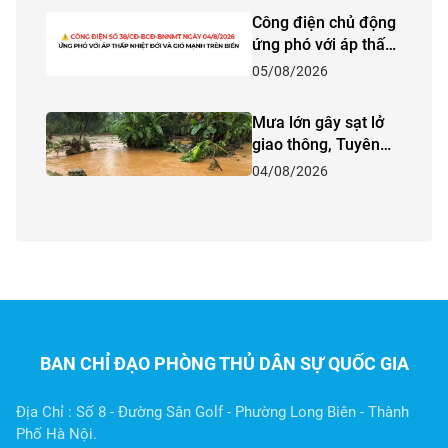
phòng, chống thiên
Công điện chủ động
tai và tìm kiếm cứu
ứng phó với áp thấp
nạn năm 2026 tại
nhiệt đới và gió
05/08/2026
tỉnh Lào Cai
mạnh trên biển
Mưa lớn gây sạt lở
giao thông, Tuyên
Quang khẩn trương
04/08/2026
ứng phó
BAN CHỈ ĐẠO PHÒNG THỦ DÂN SỰ QUỐC GIA
Địa Chỉ : Số 8 - Đường Sân Golf - Phường Long Biên - Thành
Phố Hà Nội.