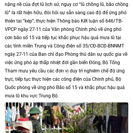
nặng nề của đợt lũ lịch sử, nguy cơ “lũ chồng lũ, bão chồng
lũ” là rất hiện hữu, đòi hỏi sự sẵn sàng cao độ để ứng phó
thiên tai “kép”; thực hiện Thông báo Kết luận số 646/TB-
VPCP ngày 27-11 của Văn phòng Chính phủ về ứng phó
cơn bão số 15 và tiếp tục khắc phục hậu quả mưa lũ tại
các tỉnh miền Trung và Công điện số 35/CĐ-BCĐ-BNNMT
ngày 27-11 của Ban chỉ đạo Phòng thủ dân sự quốc gia về
việc ứng phó áp thấp nhiệt đới gần biển Đông, Bộ Tổng
Tham mưu yêu cầu các đơn vị duy trì nghiêm chế độ ứng
trực, tiếp tục thực hiện các công điện của Chính phủ, Bộ
Quốc phòng về ứng phó Bão số 15 và khắc phục hậu quả
mưa lũ khu vực Trung Bộ.