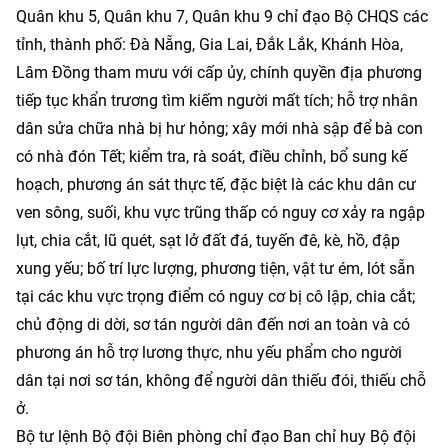
Quân khu 5, Quân khu 7, Quân khu 9 chỉ đạo Bộ CHQS các
tỉnh, thành phố: Đà Nẵng, Gia Lai, Đắk Lắk, Khánh Hòa,
Lâm Đồng tham mưu với cấp ủy, chính quyền địa phương
tiếp tục khẩn trương tìm kiếm người mất tích; hỗ trợ nhân
dân sửa chữa nhà bị hư hỏng; xây mới nhà sập để bà con
có nhà đón Tết; kiểm tra, rà soát, điều chỉnh, bổ sung kế
hoạch, phương án sát thực tế, đặc biệt là các khu dân cư
ven sông, suối, khu vực trũng thấp có nguy cơ xảy ra ngập
lụt, chia cắt, lũ quét, sạt lở đất đá, tuyến đê, kè, hồ, đập
xung yếu; bố trí lực lượng, phương tiện, vật tư ém, lót sẵn
tại các khu vực trọng điểm có nguy cơ bị cô lập, chia cắt;
chủ động di dời, sơ tán người dân đến nơi an toàn và có
phương án hỗ trợ lương thực, nhu yếu phẩm cho người
dân tại nơi sơ tán, không để người dân thiếu đói, thiếu chỗ
ở.
Bộ tư lệnh Bộ đội Biên phòng chỉ đạo Ban chỉ huy Bộ đội