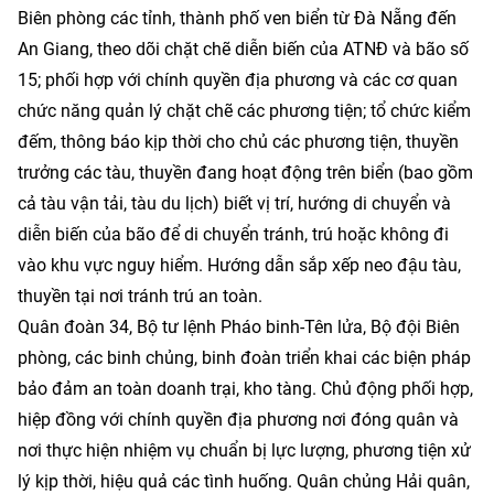
Biên phòng các tỉnh, thành phố ven biển từ Đà Nẵng đến
An Giang, theo dõi chặt chẽ diễn biến của ATNĐ và bão số
15; phối hợp với chính quyền địa phương và các cơ quan
chức năng quản lý chặt chẽ các phương tiện; tổ chức kiểm
đếm, thông báo kịp thời cho chủ các phương tiện, thuyền
trưởng các tàu, thuyền đang hoạt động trên biển (bao gồm
cả tàu vận tải, tàu du lịch) biết vị trí, hướng di chuyển và
diễn biến của bão để di chuyển tránh, trú hoặc không đi
vào khu vực nguy hiểm. Hướng dẫn sắp xếp neo đậu tàu,
thuyền tại nơi tránh trú an toàn.
Quân đoàn 34, Bộ tư lệnh Pháo binh-Tên lửa, Bộ đội Biên
phòng, các binh chủng, binh đoàn triển khai các biện pháp
bảo đảm an toàn doanh trại, kho tàng. Chủ động phối hợp,
hiệp đồng với chính quyền địa phương nơi đóng quân và
nơi thực hiện nhiệm vụ chuẩn bị lực lượng, phương tiện xử
lý kịp thời, hiệu quả các tình huống. Quân chủng Hải quân,