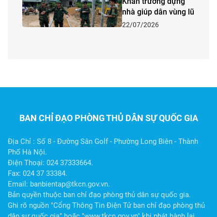
Khẩn trương dựng
nhà giúp dân vùng lũ
22/07/2026
BAN CHỈ ĐẠO PHÒNG THỦ DÂN SỰ QUỐC GIA
Địa Chỉ : Số 8 - Đường Sân Golf - Phường Long Biên - Thành
Phố Hà Nội.
Điện Thoại: 024 37333664.
Fax: 024 37 33384.
Email: banbientap@tkcn.gov.vn.
Bản quyền thuộc ban chỉ đạo phòng thủ dân sự quốc gia.
Ghi rõ nguồn "Cổng Thông Tin Điện Tử ban chỉ đạo phòng thủ
dân sự quốc gia" hoặc "www.tkcn.gov.vn" khi phát hành lại