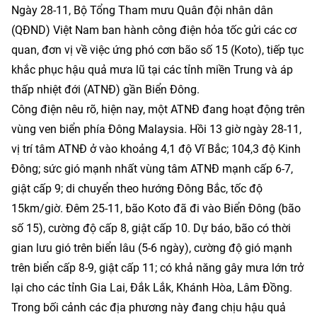
Ngày 28-11, Bộ Tổng Tham mưu Quân đội nhân dân
(QĐND) Việt Nam ban hành công điện hỏa tốc gửi các cơ
quan, đơn vị về việc ứng phó cơn bão số 15 (Koto), tiếp tục
khắc phục hậu quả mưa lũ tại các tỉnh miền Trung và áp
thấp nhiệt đới (ATNĐ) gần Biển Đông.
Công điện nêu rõ, hiện nay, một ATNĐ đang hoạt động trên
vùng ven biển phía Đông Malaysia. Hồi 13 giờ ngày 28-11,
vị trí tâm ATNĐ ở vào khoảng 4,1 độ Vĩ Bắc; 104,3 độ Kinh
Đông; sức gió mạnh nhất vùng tâm ATNĐ mạnh cấp 6-7,
giật cấp 9; di chuyển theo hướng Đông Bắc, tốc độ
15km/giờ. Đêm 25-11, bão Koto đã đi vào Biển Đông (bão
số 15), cường độ cấp 8, giật cấp 10. Dự báo, bão có thời
gian lưu gió trên biển lâu (5-6 ngày), cường độ gió mạnh
trên biển cấp 8-9, giật cấp 11; có khả năng gây mưa lớn trở
lại cho các tỉnh Gia Lai, Đắk Lắk, Khánh Hòa, Lâm Đồng.
Trong bối cảnh các địa phương này đang chịu hậu quả