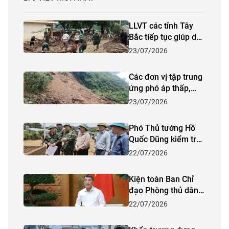
LLVT các tỉnh Tây
Bắc tiếp tục giúp dân
khắc phục hậu quả
23/07/2026
thiên tai
Các đơn vị tập trung
ứng phó áp thấp,
mưa lớn, ngập lụt, lũ
23/07/2026
quét, sạt lở đất ở khu
vực phía Bắc
Phó Thủ tướng Hồ
Quốc Dũng kiểm tra
công tác khắc phục
22/07/2026
hậu quả mưa lũ tại
xã Mường Than (Lai
Kiện toàn Ban Chỉ
Châu)
đạo Phòng thủ dân
sự quốc gia
22/07/2026