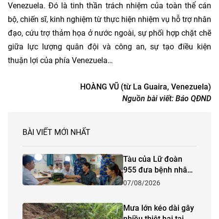
Venezuela. Đó là tinh thần trách nhiệm của toàn thể cán
bộ, chiến sĩ, kinh nghiệm từ thực hiện nhiệm vụ hỗ trợ nhân
đạo, cứu trợ thảm họa ở nước ngoài, sự phối hợp chặt chẽ
giữa lực lượng quân đội và công an, sự tạo điều kiện
thuận lợi của phía Venezuela…
HOÀNG VŨ (từ La Guaira, Venezuela)
Nguồn bài viết:
Báo QĐND
BÀI VIẾT MỚI NHẤT
Tàu của Lữ đoàn
955 đưa bệnh nhân
từ Trường Sa về bờ
07/08/2026
Mưa lớn kéo dài gây
nhiều thiệt hại tại