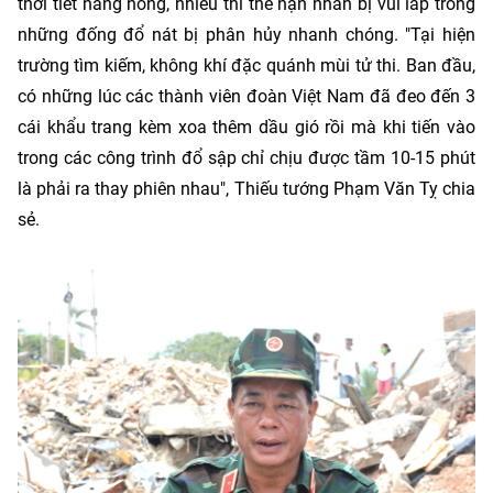
thời tiết nắng nóng, nhiều thi thể nạn nhân bị vùi lấp trong
những đống đổ nát bị phân hủy nhanh chóng. "Tại hiện
trường tìm kiếm, không khí đặc quánh mùi tử thi. Ban đầu,
có những lúc các thành viên đoàn Việt Nam đã đeo đến 3
cái khẩu trang kèm xoa thêm dầu gió rồi mà khi tiến vào
trong các công trình đổ sập chỉ chịu được tầm 10-15 phút
là phải ra thay phiên nhau", Thiếu tướng Phạm Văn Tỵ chia
sẻ.