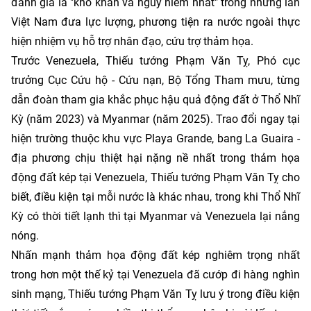
đánh giá là "khó khăn và nguy hiểm nhất" trong những lần
Việt Nam đưa lực lượng, phương tiện ra nước ngoài thực
hiện nhiệm vụ hỗ trợ nhân đạo, cứu trợ thảm họa.
Trước Venezuela, Thiếu tướng Phạm Văn Tỵ, Phó cục
trưởng Cục Cứu hộ - Cứu nạn, Bộ Tổng Tham mưu, từng
dẫn đoàn tham gia khắc phục hậu quả động đất ở Thổ Nhĩ
Kỳ (năm 2023) và Myanmar (năm 2025). Trao đổi ngay tại
hiện trường thuộc khu vực Playa Grande, bang La Guaira -
địa phương chịu thiệt hại nặng nề nhất trong thảm họa
động đất kép tại Venezuela, Thiếu tướng Phạm Văn Tỵ cho
biết, điều kiện tại mỗi nước là khác nhau, trong khi Thổ Nhĩ
Kỳ có thời tiết lạnh thì tại Myanmar và Venezuela lại nắng
nóng.
Nhấn mạnh thảm họa động đất kép nghiêm trọng nhất
trong hơn một thế kỷ tại Venezuela đã cướp đi hàng nghìn
sinh mạng, Thiếu tướng Phạm Văn Tỵ lưu ý trong điều kiện