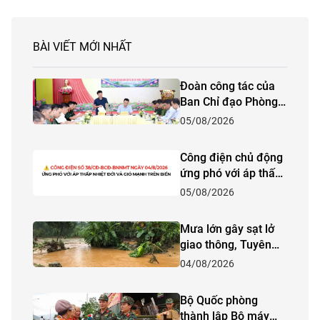
BÀI VIẾT MỚI NHẤT
Đoàn công tác của
Ban Chỉ đạo Phòng
thủ dân sự quốc gia
05/08/2026
kiểm tra công tác
phòng, chống thiên
Công điện chủ động
tai và tìm kiếm cứu
ứng phó với áp thấp
nạn năm 2026 tại
nhiệt đới và gió
05/08/2026
tỉnh Lào Cai
mạnh trên biển
Mưa lớn gây sạt lở
giao thông, Tuyên
Quang khẩn trương
04/08/2026
ứng phó
Bộ Quốc phòng
thành lập Bộ máy