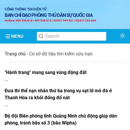
CỔNG THÔNG TIN ĐIỆN TỬ
BAN CHỈ ĐẠO PHÒNG THỦ DÂN SỰ QUỐC GIA
Hotline: 069 928 816 | 069 928 815 | 02437 349 821 | 02437 333 664
MENU
Tog
Trang chủ
-
Cơ sở dữ liệu tìm kiếm cứu nạn
"Hành trang" mang sang vùng động đất
...
Đưa thi thể nạn nhân thứ ba trong vụ sạt lở mỏ đá ở
Thanh Hóa ra khỏi đống đổ nát
...
Bộ đội Biên phòng tỉnh Quảng Ninh chủ động giúp dân
phòng, tránh bão số 3 (bão Wipha)
...