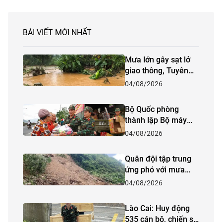
BÀI VIẾT MỚI NHẤT
Mưa lớn gây sạt lở
giao thông, Tuyên
Quang khẩn trương
04/08/2026
ứng phó
Bộ Quốc phòng
thành lập Bộ máy
quản lý Quỹ phòng
04/08/2026
thủ dân sự Trung
ương
Quân đội tập trung
ứng phó với mưa
lớn, lũ quét, sạt lở
04/08/2026
đất
Lào Cai: Huy động
535 cán bộ, chiến sĩ