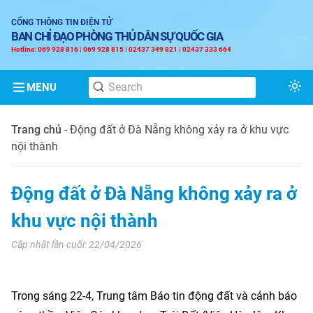
CỔNG THÔNG TIN ĐIỆN TỬ
BAN CHỈ ĐẠO PHÒNG THỦ DÂN SỰ QUỐC GIA
Hotline: 069 928 816 | 069 928 815 | 02437 349 821 | 02437 333 664
MENU
Tog
Trang chủ
-
Động đất ở Đà Nẵng không xảy ra ở khu vực
nội thành
Động đất ở Đà Nẵng không xảy ra ở
khu vực nội thành
Cập nhật lần cuối:
22/04/2026
Trong sáng 22-4, Trung tâm Báo tin động đất và cảnh báo