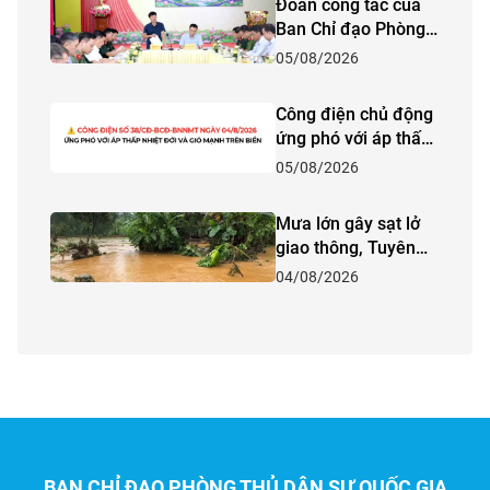
Đoàn công tác của
Ban Chỉ đạo Phòng
thủ dân sự quốc gia
05/08/2026
kiểm tra công tác
phòng, chống thiên
Công điện chủ động
tai và tìm kiếm cứu
ứng phó với áp thấp
nạn năm 2026 tại
nhiệt đới và gió
05/08/2026
tỉnh Lào Cai
mạnh trên biển
Mưa lớn gây sạt lở
giao thông, Tuyên
Quang khẩn trương
04/08/2026
ứng phó
BAN CHỈ ĐẠO PHÒNG THỦ DÂN SỰ QUỐC GIA