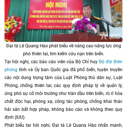
Đại tá Lê Quang Hào phát biểu về nâng cao năng lực ứng
phó thiên tai, tìm kiếm cứu nạn trên biển.
Tại hội nghị, các báo cáo viên của Bộ Chỉ huy
Bộ đội Biên
phòng
tỉnh và Ủy ban Quốc gia đã phổ biến, tuyên truyền
các nội dung trọng tâm của Luật Phòng thủ dân sự, Luật
Phòng, chống thiên tai; các quy định pháp lý về quản lý,
ứng phó sự cố môi trường như tràn dầu trên biển, rò rỉ hóa
chất độc hại, phóng xạ; công tác phòng, chống khai thác
hải sản bất hợp pháp, không báo cáo và không theo quy
định (IUU).
Phát biểu tại hội nghị, Đại tá Lê Quang Hào nhấn mạnh,