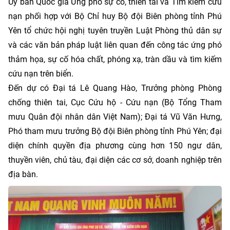
Ủy ban Quốc gia Ứng phó sự cố, thiên tai và Tìm kiếm cứu
nạn phối hợp với Bộ Chỉ huy Bộ đội Biên phòng tỉnh Phú
Yên tổ chức hội nghị tuyên truyền Luật Phòng thủ dân sự
và các văn bản pháp luật liên quan đến công tác ứng phó
thảm họa, sự cố hóa chất, phóng xạ, tràn dầu và tìm kiếm
cứu nạn trên biển.
Đến dự có Đại tá Lê Quang Hào, Trưởng phòng Phòng
chống thiên tai, Cục Cứu hộ - Cứu nạn (Bộ Tổng Tham
mưu Quân đội nhân dân Việt Nam); Đại tá Vũ Văn Hưng,
Phó tham mưu trưởng Bộ đội Biên phòng tỉnh Phú Yên; đại
diện chính quyền địa phương cùng hơn 150 ngư dân,
thuyền viên, chủ tàu, đại diện các cơ sở, doanh nghiệp trên
địa bàn.