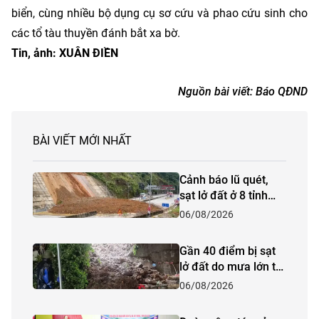
biển, cùng nhiều bộ dụng cụ sơ cứu và phao cứu sinh cho
các tổ tàu thuyền đánh bắt xa bờ.
Tin, ảnh: XUÂN ĐIỀN
Nguồn bài viết:
Báo QĐND
BÀI VIẾT MỚI NHẤT
Cảnh báo lũ quét,
sạt lở đất ở 8 tỉnh
khu vực Bắc Bộ và
06/08/2026
Thanh Hóa
Gần 40 điểm bị sạt
lở đất do mưa lớn tại
Lào Cai
06/08/2026