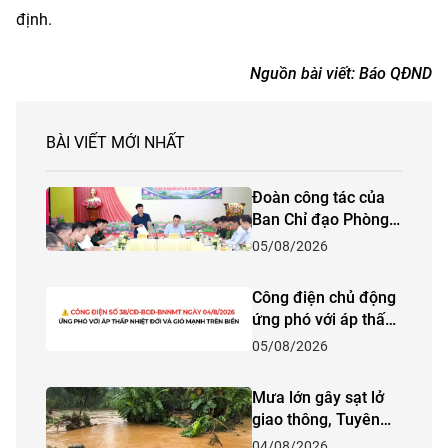
định.
Nguồn bài viết:
Báo QĐND
BÀI VIẾT MỚI NHẤT
Đoàn công tác của
Ban Chỉ đạo Phòng
thủ dân sự quốc gia
05/08/2026
kiểm tra công tác
phòng, chống thiên
Công điện chủ động
tai và tìm kiếm cứu
ứng phó với áp thấp
nạn năm 2026 tại
nhiệt đới và gió
05/08/2026
tỉnh Lào Cai
mạnh trên biển
Mưa lớn gây sạt lở
giao thông, Tuyên
Quang khẩn trương
04/08/2026