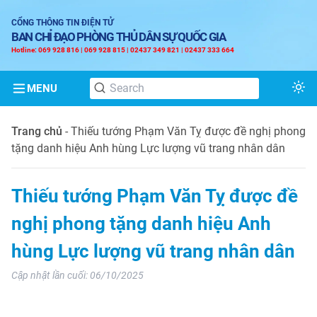
CỔNG THÔNG TIN ĐIỆN TỬ
BAN CHỈ ĐẠO PHÒNG THỦ DÂN SỰ QUỐC GIA
Hotline: 069 928 816 | 069 928 815 | 02437 349 821 | 02437 333 664
MENU
Tog
Trang chủ
-
Thiếu tướng Phạm Văn Tỵ được đề nghị phong
tặng danh hiệu Anh hùng Lực lượng vũ trang nhân dân
Thiếu tướng Phạm Văn Tỵ được đề
nghị phong tặng danh hiệu Anh
hùng Lực lượng vũ trang nhân dân
Cập nhật lần cuối:
06/10/2025