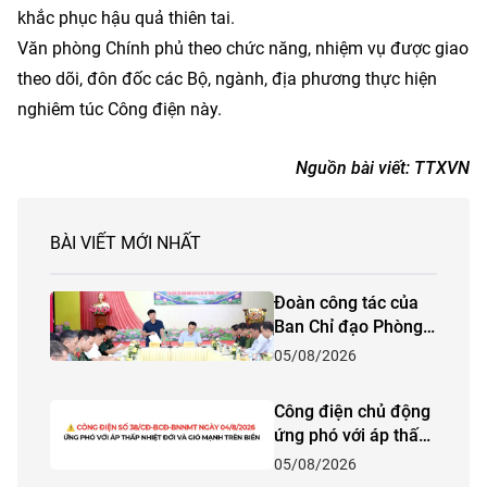
khắc phục hậu quả thiên tai.
Văn phòng Chính phủ theo chức năng, nhiệm vụ được giao
theo dõi, đôn đốc các Bộ, ngành, địa phương thực hiện
nghiêm túc Công điện này.
Nguồn bài viết:
TTXVN
BÀI VIẾT MỚI NHẤT
Đoàn công tác của
Ban Chỉ đạo Phòng
thủ dân sự quốc gia
05/08/2026
kiểm tra công tác
phòng, chống thiên
Công điện chủ động
tai và tìm kiếm cứu
ứng phó với áp thấp
nạn năm 2026 tại
nhiệt đới và gió
05/08/2026
tỉnh Lào Cai
mạnh trên biển