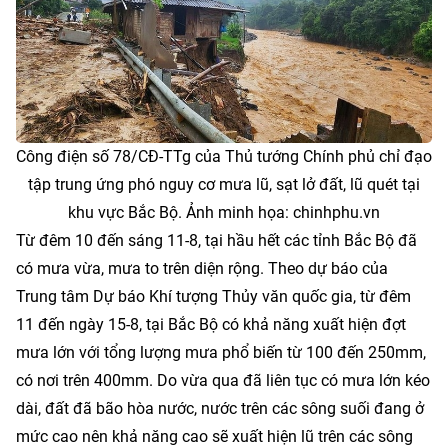
Công điện số 78/CĐ-TTg của Thủ tướng Chính phủ chỉ đạo
tập trung ứng phó nguy cơ mưa lũ, sạt lở đất, lũ quét tại
khu vực Bắc Bộ. Ảnh minh họa: chinhphu.vn
Từ đêm 10 đến sáng 11-8, tại hầu hết các tỉnh Bắc Bộ đã
có mưa vừa, mưa to trên diện rộng. Theo dự báo của
Trung tâm Dự báo Khí tượng Thủy văn quốc gia, từ đêm
11 đến ngày 15-8, tại Bắc Bộ có khả năng xuất hiện đợt
mưa lớn với tổng lượng mưa phổ biến từ 100 đến 250mm,
có nơi trên 400mm. Do vừa qua đã liên tục có mưa lớn kéo
dài, đất đã bão hòa nước, nước trên các sông suối đang ở
mức cao nên khả năng cao sẽ xuất hiện lũ trên các sông