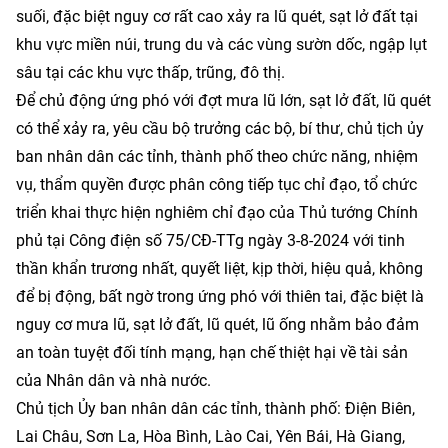
suối, đặc biệt nguy cơ rất cao xảy ra lũ quét, sạt lở đất tại
khu vực miền núi, trung du và các vùng sườn dốc, ngập lụt
sâu tại các khu vực thấp, trũng, đô thị.
Để chủ động ứng phó với đợt mưa lũ lớn, sạt lở đất, lũ quét
có thể xảy ra, yêu cầu bộ trưởng các bộ, bí thư, chủ tịch ủy
ban nhân dân các tỉnh, thành phố theo chức năng, nhiệm
vụ, thẩm quyền được phân công tiếp tục chỉ đạo, tổ chức
triển khai thực hiện nghiêm chỉ đạo của
Thủ tướng Chính
phủ
tại Công điện số 75/CĐ-TTg ngày 3-8-2024 với tinh
thần khẩn trương nhất, quyết liệt, kịp thời, hiệu quả, không
để bị động, bất ngờ trong ứng phó với thiên tai, đặc biệt là
nguy cơ mưa lũ, sạt lở đất, lũ quét, lũ ống nhằm bảo đảm
an toàn tuyệt đối tính mạng, hạn chế thiệt hại về tài sản
của Nhân dân và nhà nước.
Chủ tịch Ủy ban nhân dân các tỉnh, thành phố: Điện Biên,
Lai Châu, Sơn La, Hòa Bình, Lào Cai, Yên Bái, Hà Giang,