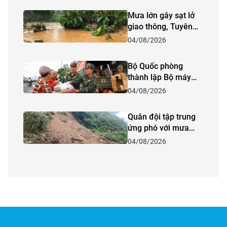
Mưa lớn gây sạt lở
giao thông, Tuyên
Quang khẩn trương
04/08/2026
ứng phó
Bộ Quốc phòng
thành lập Bộ máy
quản lý Quỹ phòng
04/08/2026
thủ dân sự Trung
ương
Quân đội tập trung
ứng phó với mưa
lớn, lũ quét, sạt lở
04/08/2026
đất