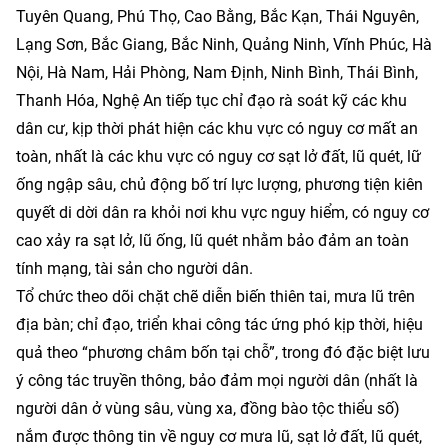
Tuyên Quang, Phú Thọ, Cao Bằng, Bắc Kạn, Thái Nguyên,
Lạng Sơn, Bắc Giang, Bắc Ninh, Quảng Ninh, Vĩnh Phúc, Hà
Nội, Hà Nam, Hải Phòng, Nam Định, Ninh Bình, Thái Bình,
Thanh Hóa, Nghệ An tiếp tục chỉ đạo rà soát kỹ các khu
dân cư, kịp thời phát hiện các khu vực có nguy cơ mất an
toàn, nhất là các khu vực có nguy cơ sạt lở đất, lũ quét, lữ
ống ngập sâu, chủ động bố trí lực lượng, phương tiện kiên
quyết di dời dân ra khỏi nơi khu vực nguy hiểm, có nguy cơ
cao xảy ra sạt lở, lũ ống, lũ quét nhằm bảo đảm an toàn
tính mạng, tài sản cho người dân.
Tổ chức theo dõi chặt chẽ diễn biến thiên tai, mưa lũ trên
địa bàn; chỉ đạo, triển khai công tác ứng phó kịp thời, hiệu
quả theo “phương châm bốn tại chỗ”, trong đó đặc biệt lưu
ý công tác truyền thông, bảo đảm mọi người dân (nhất là
người dân ở vùng sâu, vùng xa, đồng bào tộc thiểu số)
nắm được thông tin về nguy cơ mưa lũ, sạt lở đất, lũ quét,