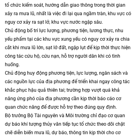
tổ chức kiểm soát, hướng dẫn giao thông trong thời gian
xảy ra mưa lũ, nhất là việc đi lại qua ngầm tràn, khu vực có
nguy cơ xảy ra sạt lở, khu vực nước ngập sâu.
Chủ động bố trí lực lượng, phương tiện, lương thực, nhu
yếu phẩm tại các khu vực xung yếu có nguy cơ xảy ra chia
cắt khi mưa lũ lớn, sạt lở đất, ngập lụt để kịp thời thực hiện
công tác cứu hộ, cứu nạn, hỗ trợ người dân khi có tình
huống.
Chủ động huy động phương tiện, lực lượng, ngân sách và
các nguồn lực của địa phương để triển khai ngay công tác
khắc phục hậu quả thiên tai; trường hợp vượt quá khả
năng ứng phó của địa phương cần kịp thời báo cáo cơ
quan chức năng để được hỗ trợ theo đúng quy định.
Bộ trưởng Bộ Tài nguyên và Môi trường chỉ đạo cơ quan
dự báo khí tượng thủy văn tiếp tục tổ chức theo dõi chặt
chẽ diễn biến mưa lũ, dự báo, thông tin kịp thời cho cơ