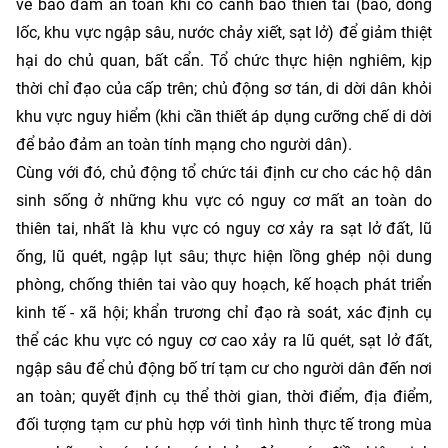
về bảo đảm an toàn khi có cảnh báo thiên tai (bão, dông
lốc, khu vực ngập sâu, nước chảy xiết, sạt lở) để giảm thiệt
hại do chủ quan, bất cẩn. Tổ chức thực hiện nghiêm, kịp
thời chỉ đạo của cấp trên; chủ động sơ tán, di dời dân khỏi
khu vực nguy hiểm (khi cần thiết áp dụng cưỡng chế di dời
để bảo đảm an toàn tính mạng cho người dân).
Cùng với đó, chủ động tổ chức tái định cư cho các hộ dân
sinh sống ở những khu vực có nguy cơ mất an toàn do
thiên tai, nhất là khu vực có nguy cơ xảy ra sạt lở đất, lũ
ống, lũ quét, ngập lụt sâu; thực hiện lồng ghép nội dung
phòng, chống thiên tai vào quy hoạch, kế hoạch phát triển
kinh tế - xã hội; khẩn trương chỉ đạo rà soát, xác định cụ
thể các khu vực có nguy cơ cao xảy ra lũ quét, sạt lở đất,
ngập sâu để chủ động bố trí tạm cư cho người dân đến nơi
an toàn; quyết định cụ thể thời gian, thời điểm, địa điểm,
đối tượng tạm cư phù hợp với tình hình thực tế trong mùa