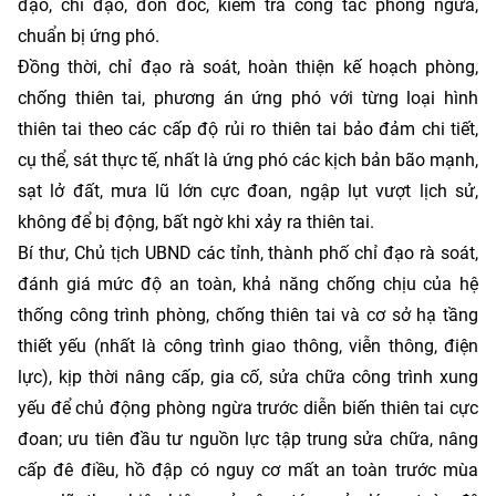
đạo, chỉ đạo, đôn đốc, kiểm tra công tác phòng ngừa,
chuẩn bị ứng phó.
Đồng thời, chỉ đạo rà soát, hoàn thiện kế hoạch phòng,
chống thiên tai, phương án ứng phó với từng loại hình
thiên tai theo các cấp độ rủi ro thiên tai bảo đảm chi tiết,
cụ thể, sát thực tế, nhất là ứng phó các kịch bản bão mạnh,
sạt lở đất, mưa lũ lớn cực đoan, ngập lụt vượt lịch sử,
không để bị động, bất ngờ khi xảy ra thiên tai.
Bí thư, Chủ tịch UBND các tỉnh, thành phố chỉ đạo rà soát,
đánh giá mức độ an toàn, khả năng chống chịu của hệ
thống công trình phòng, chống thiên tai và cơ sở hạ tầng
thiết yếu (nhất là công trình giao thông, viễn thông, điện
lực), kịp thời nâng cấp, gia cố, sửa chữa công trình xung
yếu để chủ động phòng ngừa trước diễn biến thiên tai cực
đoan; ưu tiên đầu tư nguồn lực tập trung sửa chữa, nâng
cấp đê điều, hồ đập có nguy cơ mất an toàn trước mùa