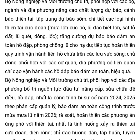
Bộ Nông nghiệp và Môi trường chủ trì, phối hợp với các bộ,
ngành và địa phương nâng cao chất lượng dự báo, cảnh
báo thiên tai, tập trung dự báo sớm, chi tiết các loại hình
thiên tai cực đoan (mưa lớn cục bộ, lũ đặc biệt lớn, sạt lở
đất, lũ quét, dông, lốc); tăng cường dự báo bảo đảm an
toàn hồ đập, phòng chống lũ cho hạ du; tiếp tục hoàn thiện
quy trình vận hành liên hồ chứa trên các lưu vực sông; chủ
động phối hợp với các cơ quan, địa phương có liên quan
chỉ đạo vận hành các hồ đập bảo đảm an toàn, hiệu quả.
Bộ Nông nghiệp và Môi trường chủ trì, phối hợp với các địa
phương bố trí nguồn lực đầu tư, nâng cấp, sửa chữa đê
điều, hồ đập, nhất là công trình bị sự cố năm 2024, 2025
theo phân cấp quản lý, bảo đảm an toàn công trình trước
mùa mưa lũ năm 2026; rà soát, hoàn thiện các phương án
ứng phó với thiên tai, nhất là tình huống xảy ra thiên tai
cực đoan, diện rộng; chỉ đạo hướng dẫn, tập huấn, tuyên