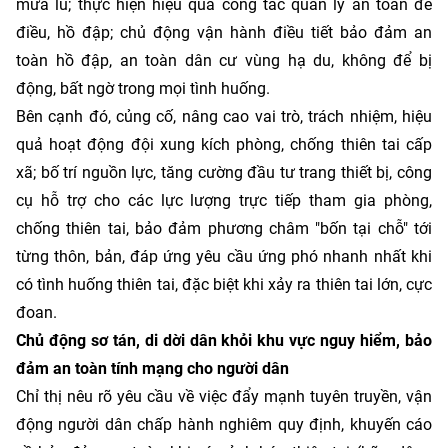
mưa lũ; thực hiện hiệu quả công tác quản lý an toàn đê
điều, hồ đập; chủ động vận hành điều tiết bảo đảm an
toàn hồ đập, an toàn dân cư vùng hạ du, không để bị
động, bất ngờ trong mọi tình huống.
Bên cạnh đó, củng cố, nâng cao vai trò, trách nhiệm, hiệu
quả hoạt động đội xung kích phòng, chống thiên tai cấp
xã; bố trí nguồn lực, tăng cường đầu tư trang thiết bị, công
cụ hỗ trợ cho các lực lượng trực tiếp tham gia phòng,
chống thiên tai, bảo đảm phương châm "bốn tại chỗ" tới
từng thôn, bản, đáp ứng yêu cầu ứng phó nhanh nhất khi
có tình huống thiên tai, đặc biệt khi xảy ra thiên tai lớn, cực
đoan.
Chủ động sơ tán, di dời dân khỏi khu vực nguy hiểm, bảo
đảm an toàn tính mạng cho người dân
Chỉ thị nêu rõ yêu cầu về việc đẩy mạnh tuyên truyền, vận
động người dân chấp hành nghiêm quy định, khuyến cáo