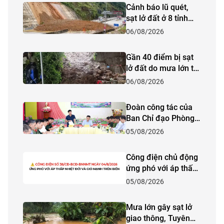
Cảnh báo lũ quét,
sạt lở đất ở 8 tỉnh
khu vực Bắc Bộ và
06/08/2026
Thanh Hóa
Gần 40 điểm bị sạt
lở đất do mưa lớn tại
Lào Cai
06/08/2026
Đoàn công tác của
Ban Chỉ đạo Phòng
thủ dân sự quốc gia
05/08/2026
kiểm tra công tác
phòng, chống thiên
Công điện chủ động
tai và tìm kiếm cứu
ứng phó với áp thấp
nạn năm 2026 tại
nhiệt đới và gió
05/08/2026
tỉnh Lào Cai
mạnh trên biển
Mưa lớn gây sạt lở
giao thông, Tuyên