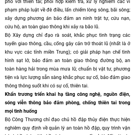
phó với thiên tai; phối hợp kiểm tra, xử lý nghiêm các vi
phạm pháp luật về đê điều, lấn chiếm lòng sông, bãi sông;
xây dựng phương án bảo đảm an ninh trật tự, cứu nạn,
cứu hộ, an toàn giao thông khi xảy ra bão lũ.
Bộ Xây dựng chỉ đạo rà soát, khắc phục tình trạng các
tuyến giao thông, cầu, cống gây cản trở thoát lũ (nhất là ở
khu vực các tỉnh miền Trung); có giải pháp hạn chế tình
hình sạt lở, bảo đảm an toàn giao thông đường bộ, an
toàn hàng hải trong mùa mưa lũ; chuẩn bị vật tư, phương
tiện và lực lượng sẵn sàng khắc phục sự cố, bảo đảm giao
thông thông suốt khi có sự cố, thiên tai.
Khẩn trương triển khai hạ tầng công nghệ, nguồn điện,
sóng viễn thông bảo đảm phòng, chống thiên tai trong
mọi tình huống
Bộ Công Thương chỉ đạo chủ hồ đập thủy điện thực hiện
nghiêm quy định về quản lý an toàn hồ đập, quy trình vận