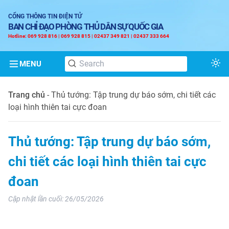
CỔNG THÔNG TIN ĐIỆN TỬ
BAN CHỈ ĐẠO PHÒNG THỦ DÂN SỰ QUỐC GIA
Hotline: 069 928 816 | 069 928 815 | 02437 349 821 | 02437 333 664
MENU
Tog
Trang chủ
-
Thủ tướng: Tập trung dự báo sớm, chi tiết các
loại hình thiên tai cực đoan
Thủ tướng: Tập trung dự báo sớm,
chi tiết các loại hình thiên tai cực
đoan
Cập nhật lần cuối:
26/05/2026