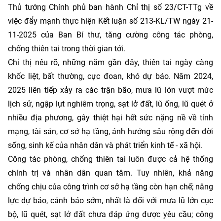
Thủ tướng Chính phủ ban hành Chỉ thị số 23/CT-TTg về
việc đẩy mạnh thực hiện Kết luận số 213-KL/TW ngày 21-
11-2025 của Ban Bí thư, tăng cường công tác phòng,
chống thiên tai trong thời gian tới.
Chỉ thị nêu rõ, những năm gần đây, thiên tai ngày càng
khốc liệt, bất thường, cực đoan, khó dự báo. Năm 2024,
2025 liên tiếp xảy ra các trận bão, mưa lũ lớn vượt mức
lịch sử, ngập lụt nghiêm trọng, sạt lở đất, lũ ống, lũ quét ở
nhiều địa phương, gây thiệt hại hết sức nặng nề về tính
mạng, tài sản, cơ sở hạ tầng, ảnh hưởng sâu rộng đến đời
sống, sinh kế của nhân dân và phát triển kinh tế - xã hội.
Công tác phòng, chống thiên tai luôn được cả hệ thống
chính trị và nhân dân quan tâm. Tuy nhiên, khả năng
chống chịu của công trình cơ sở hạ tầng còn hạn chế; năng
lực dự báo, cảnh báo sớm, nhất là đối với mưa lũ lớn cục
bộ, lũ quét, sạt lở đất chưa đáp ứng được yêu cầu; công