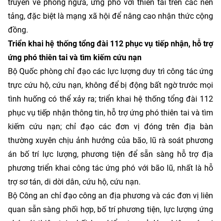
truyền về phòng ngừa, ứng phó với thiên tai trên các nền
tảng, đặc biệt là mạng xã hội để nâng cao nhận thức cộng
đồng.
Triển khai hệ thống tổng đài 112 phục vụ tiếp nhận, hỗ trợ
ứng phó thiên tai và tìm kiếm cứu nạn
Bộ Quốc phòng chỉ đạo các lực lượng duy trì công tác ứng
trực cứu hộ, cứu nạn, không để bị động bất ngờ trước mọi
tình huống có thể xảy ra; triển khai hệ thống tổng đài 112
phục vụ tiếp nhận thông tin, hỗ trợ ứng phó thiên tai và tìm
kiếm cứu nạn; chỉ đạo các đơn vị đóng trên địa bàn
thường xuyên chịu ảnh hưởng của bão, lũ rà soát phương
án bố trí lực lượng, phương tiện để sẵn sàng hỗ trợ địa
phương triển khai công tác ứng phó với bão lũ, nhất là hỗ
trợ sơ tán, di dời dân, cứu hộ, cứu nạn.
Bộ Công an chỉ đạo công an địa phương và các đơn vị liên
quan sẵn sàng phối hợp, bố trí phương tiện, lực lượng ứng