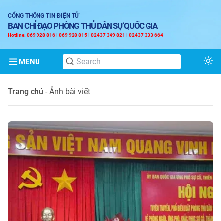
CỔNG THÔNG TIN ĐIỆN TỬ
BAN CHỈ ĐẠO PHÒNG THỦ DÂN SỰ QUỐC GIA
Hotline: 069 928 816 | 069 928 815 | 02437 349 821 | 02437 333 664
MENU
Tog
Trang chủ
-
Ảnh bài viết