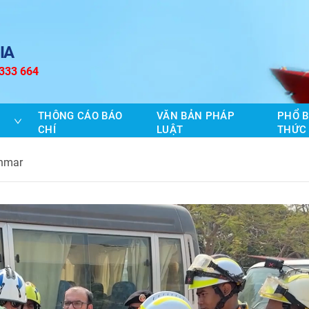
IA
 333 664
THÔNG CÁO BÁO
VĂN BẢN PHÁP
PHỔ B
CHÍ
LUẬT
THỨC
anmar