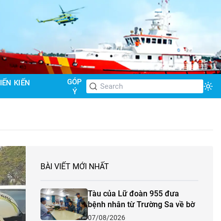
GÓP
IẾN KIẾN
Tog
Ý
BÀI VIẾT MỚI NHẤT
Tàu của Lữ đoàn 955 đưa
bệnh nhân từ Trường Sa về bờ
07/08/2026