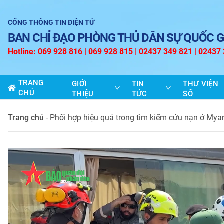
CỔNG THÔNG TIN ĐIỆN TỬ
BAN CHỈ ĐẠO PHÒNG THỦ DÂN SỰ QUỐC G
Hotline: 069 928 816 | 069 928 815 | 02437 349 821 | 02437
TRANG
GIỚI
TIN
THƯ VIỆN
CHỦ
THIỆU
TỨC
SỐ
Trang chủ
-
Phối hợp hiệu quả trong tìm kiếm cứu nạn ở My