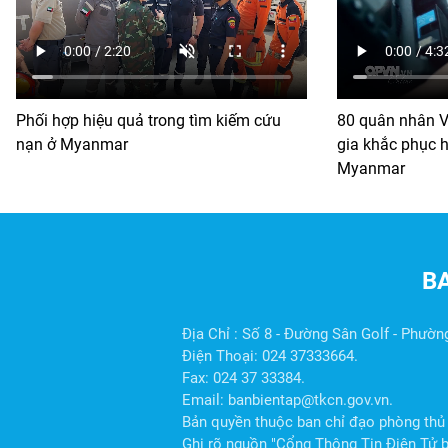
Phối hợp hiệu quả trong tìm kiếm cứu
80 quân nhân V
nạn ở Myanmar
gia khắc phục h
Myanmar
B
Địa Chỉ : Số 8 - Đường Sân Golf - Phườn
Điện Thoại: 024 37333664.
Fax: 024 37 33384.
Email: banbientap@tkcn.gov.vn.
Bản quyền thuộc ban chỉ đạo phòng thủ 
Ghi rõ nguồn "Cổng Thông Tin Điện Tử ba