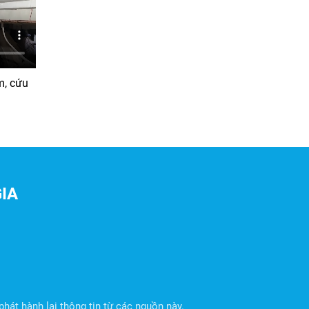
m, cứu
IA
hát hành lại thông tin từ các nguồn này.