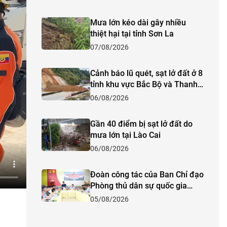
Mưa lớn kéo dài gây nhiều
thiệt hại tại tỉnh Sơn La
07/08/2026
Cảnh báo lũ quét, sạt lở đất ở 8
tỉnh khu vực Bắc Bộ và Thanh
Hóa
06/08/2026
Gần 40 điểm bị sạt lở đất do
mưa lớn tại Lào Cai
06/08/2026
Đoàn công tác của Ban Chỉ đạo
Phòng thủ dân sự quốc gia
kiểm tra công tác phòng,
05/08/2026
chống thiên tai và tìm kiếm cứu
nạn năm 2026 tại tỉnh Lào Cai