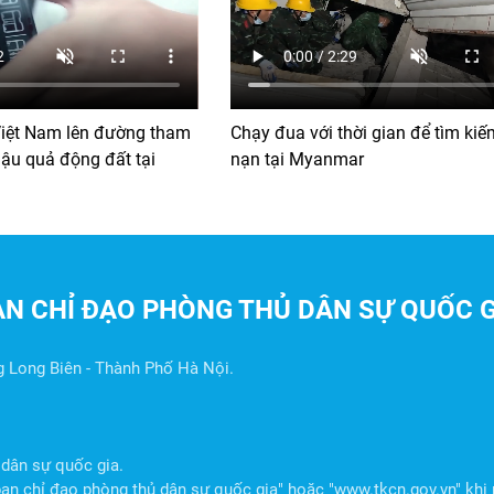
iệt Nam lên đường tham
Chạy đua với thời gian để tìm kiế
ậu quả động đất tại
nạn tại Myanmar
AN CHỈ ĐẠO PHÒNG THỦ DÂN SỰ QUỐC G
g Long Biên - Thành Phố Hà Nội.
dân sự quốc gia.
n chỉ đạo phòng thủ dân sự quốc gia" hoặc "www.tkcn.gov.vn" khi p