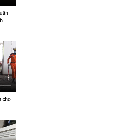
Quân
nh
h cho