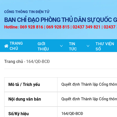
CỔNG THÔNG TIN ĐIỆN TỬ
BAN CHỈ ĐẠO PHÒNG THỦ DÂN SỰ QUỐC G
Hotline: 069 928 816 | 069 928 815 | 02437 349 821 | 02437
TRANG
GIỚI
TIN
THƯ VIỆN
CHỦ
THIỆU
TỨC
SỐ
Trang chủ
-
164/QĐ-BCĐ
Mô tả / Trích yếu
Quyết định Thành lập Cổng thôn
Nội dung văn bản
Quyết định Thành lập Cổng thôn
Số/Ký hiệu
164/QĐ-BCĐ