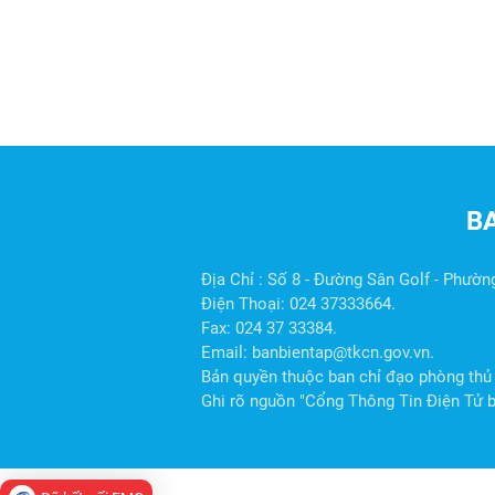
B
Địa Chỉ : Số 8 - Đường Sân Golf - Phườn
Điện Thoại: 024 37333664.
Fax: 024 37 33384.
Email: banbientap@tkcn.gov.vn.
Bản quyền thuộc ban chỉ đạo phòng thủ 
Ghi rõ nguồn "Cổng Thông Tin Điện Tử ba