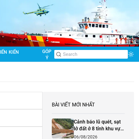
GÓP
IẾN KIẾN
Tog
Ý
BÀI VIẾT MỚI NHẤT
Cảnh báo lũ quét, sạt
lở đất ở 8 tỉnh khu vực
Bắc Bộ và Thanh Hóa
06/08/2026