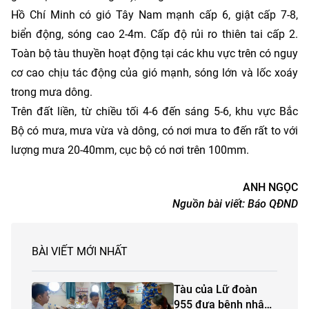
Hồ Chí Minh có gió Tây Nam mạnh cấp 6, giật cấp 7-8,
biển động, sóng cao 2-4m. Cấp độ rủi ro thiên tai cấp 2.
Toàn bộ tàu thuyền hoạt động tại các khu vực trên có nguy
cơ cao chịu tác động của gió mạnh, sóng lớn và lốc xoáy
trong mưa dông.
Trên đất liền, từ chiều tối 4-6 đến sáng 5-6, khu vực Bắc
Bộ có mưa, mưa vừa và dông, có nơi mưa to đến rất to với
lượng mưa 20-40mm, cục bộ có nơi trên 100mm.
ANH NGỌC
Nguồn bài viết:
Báo QĐND
BÀI VIẾT MỚI NHẤT
Tàu của Lữ đoàn
955 đưa bệnh nhân