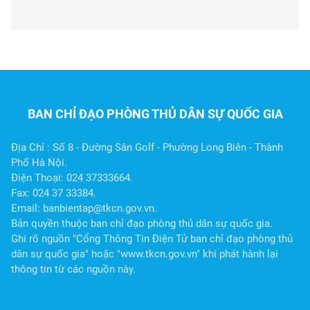
phòng, chống thiên
tai và tìm kiếm cứu
nạn năm 2026 tại
tỉnh Lào Cai
BAN CHỈ ĐẠO PHÒNG THỦ DÂN SỰ QUỐC GIA
Địa Chỉ : Số 8 - Đường Sân Golf - Phường Long Biên - Thành
Phố Hà Nội.
Điện Thoại: 024 37333664.
Fax: 024 37 33384.
Email: banbientap@tkcn.gov.vn.
Bản quyền thuộc ban chỉ đạo phòng thủ dân sự quốc gia.
Ghi rõ nguồn "Cổng Thông Tin Điện Tử ban chỉ đạo phòng thủ
dân sự quốc gia" hoặc "www.tkcn.gov.vn" khi phát hành lại
thông tin từ các nguồn này.