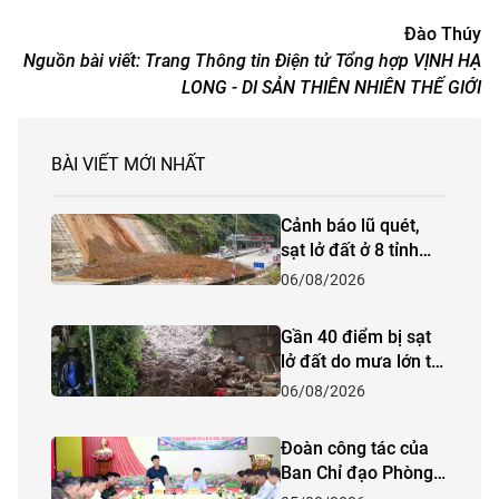
Đào Thúy
Nguồn bài viết:
Trang Thông tin Điện tử Tổng hợp VỊNH HẠ
LONG - DI SẢN THIÊN NHIÊN THẾ GIỚI
BÀI VIẾT MỚI NHẤT
Cảnh báo lũ quét,
sạt lở đất ở 8 tỉnh
khu vực Bắc Bộ và
06/08/2026
Thanh Hóa
Gần 40 điểm bị sạt
lở đất do mưa lớn tại
Lào Cai
06/08/2026
Đoàn công tác của
Ban Chỉ đạo Phòng
thủ dân sự quốc gia