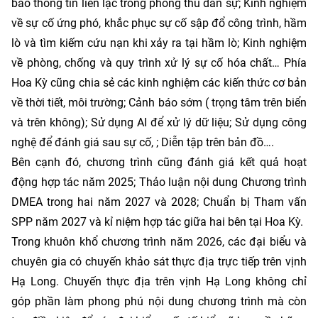
bảo thông tin liên lạc trong phòng thủ dân sự; Kinh nghiệm
về sự cố ứng phó, khắc phục sự cố sập đổ công trình, hầm
lò và tìm kiếm cứu nạn khi xảy ra tại hầm lò; Kinh nghiệm
về phòng, chống và quy trình xử lý sự cố hóa chất… Phía
Hoa Kỳ cũng chia sẻ các kinh nghiệm các kiến thức cơ bản
về thời tiết, môi trường; Cảnh báo sớm ( trọng tâm trên biển
và trên không); Sử dụng AI để xử lý dữ liệu; Sử dụng công
nghệ để đánh giá sau sự cố, ; Diễn tập trên bản đồ….
Bên cạnh đó, chương trình cũng đánh giá kết quả hoạt
động hợp tác năm 2025; Thảo luận nội dung Chương trình
DMEA trong hai năm 2027 và 2028; Chuẩn bị Tham vấn
SPP năm 2027 và kỉ niệm hợp tác giữa hai bên tại Hoa Kỳ.
Trong khuôn khổ chương trình năm 2026, các đại biểu và
chuyên gia có chuyến khảo sát thực địa trực tiếp trên vịnh
Hạ Long. Chuyến thực địa trên vịnh Hạ Long không chỉ
góp phần làm phong phú nội dung chương trình mà còn