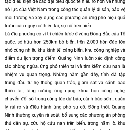
tạo điều kiện để các đại biểu quốc tế hiểu rõ hơn về những
nỗ lực của Việt Nam trong công tác quản lý di sản, bảo vệ
môi trường và xây dựng các phương án ứng phó hiệu quả
trước các nguy cơ thiên tai, sự cố trên biển.
Là địa phương có vị trí chiến lược ở vùng Đông Bắc của Tổ
quốc, sở hữu hơn 250km bờ biển, trên 2.000 hòn đảo lớn
nhỏ cùng nhiều khu kinh tế, cảng biển, khu công nghiệp và
điểm du lịch trọng điểm, Quảng Ninh luôn xác định công
tác phòng ngừa, ứng phó thiên tai và tìm kiếm cứu nạn là
nhiệm vụ quan trọng. Những năm gần đây, tỉnh đã tập
trung đầu tư hệ thống quan trắc, giám sát và cảnh báo
thiên tai; tăng cường ứng dụng khoa học công nghệ,
chuyển đổi số trong công tác dự báo, cảnh báo sớm, quản
lý rủi ro và điều hành ứng phó sự cố. Đồng thời, Quảng
Ninh thường xuyên rà soát, bổ sung các phương án phòng
thủ dân sự, cứu hộ cứu nạn trên biển, trong hầm lò, khu