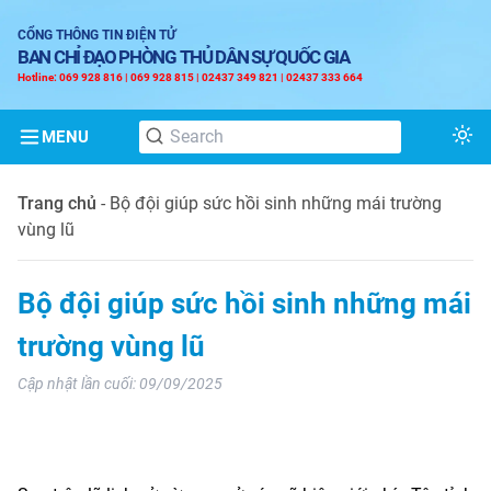
CỔNG THÔNG TIN ĐIỆN TỬ
BAN CHỈ ĐẠO PHÒNG THỦ DÂN SỰ QUỐC GIA
Hotline: 069 928 816 | 069 928 815 | 02437 349 821 | 02437 333 664
MENU
Tog
Trang chủ
-
Bộ đội giúp sức hồi sinh những mái trường
vùng lũ
Bộ đội giúp sức hồi sinh những mái
trường vùng lũ
Cập nhật lần cuối:
09/09/2025