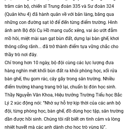
trăm cán bộ, chiến sĩ Trung đoàn 335 và Sư đoàn 324
(Quân khu 4) đã hành quân về với bản làng, băng qua
những con đường sạt lở để đến từng điểm trường. Hình
ảnh anh Bộ đội Cụ Hồ mang cuốc xẻng, vai áo ướt đẫm
mồ hôi, miệt mài san gạt bùn đất, dựng lại bàn ghế, khơi
thông cống rãnh... đã trở thành điểm tựa vững chắc cho
thầy trò nơi đây.
Chỉ trong hơn 10 ngày, bộ đội cùng các lực lượng đưa
hàng nghìn mét khối bùn đất ra khỏi phòng học, xối rửa
bàn ghế, thu gom rác, cây gãy trong sân trường. Nhiều
điểm trường khang trang trở lại, chuẩn bị đón học sinh.
Thầy Nguyễn Văn Khoa, Hiệu trưởng Trường Tiểu học Bắc
Lý 2 xúc động nói: “Nhờ sự hỗ trợ kịp thời của các anh bộ
đội, từng phòng học, bàn ghế, đồ dùng học tập, sân trường
dần được hồi sinh. Chúng tôi rất biết ơn tình cảm và lòng
nhiệt huyết mà các anh dành cho học trò vùng lũ”.