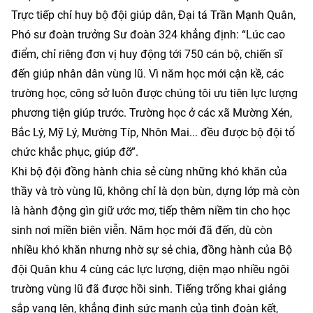
Trực tiếp chỉ huy bộ đội giúp dân, Đại tá Trần Mạnh Quân,
Phó sư đoàn trưởng Sư đoàn 324 khẳng định: “Lúc cao
điểm, chỉ riêng đơn vị huy động tới 750 cán bộ, chiến sĩ
đến giúp nhân dân vùng lũ. Vì năm học mới cận kề, các
trường học, công sở luôn được chúng tôi ưu tiên lực lượng
phương tiện giúp trước. Trường học ở các xã Mường Xén,
Bắc Lý, Mỹ Lý, Mường Típ, Nhôn Mai... đều được bộ đội tổ
chức khắc phục, giúp đỡ”.
Khi bộ đội đồng hành chia sẻ cùng những khó khăn của
thầy và trò vùng lũ, không chỉ là dọn bùn, dựng lớp mà còn
là hành động gìn giữ ước mơ, tiếp thêm niềm tin cho học
sinh nơi miền biên viễn. Năm học mới đã đến, dù còn
nhiều khó khăn nhưng nhờ sự sẻ chia, đồng hành của Bộ
đội Quân khu 4 cùng các lực lượng, diện mạo nhiều ngôi
trường vùng lũ đã được hồi sinh. Tiếng trống khai giảng
sắp vang lên, khẳng định sức mạnh của tình đoàn kết,