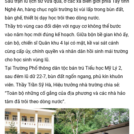
Sau trận lũ lịch sử vừa qua, ở các xã biên giới phía Tây tỉnh
Nghệ An, hàng chục ngôi trường bị vùi lấp trong bùn đất,
bàn ghế, thiết bị dạy học trôi theo dòng nước.
Thầy trò vùng cao đối diện với nguy cơ không thể bước
vào năm học mới đúng kế hoạch. Giữa bộn bề gian khó ấy,
cán bộ, chiến sĩ Quân khu 4 lại có mặt, kề vai sát cánh
cùng cấp ủy, chính quyền và nhân dân hồi sinh mái trường
cho học sinh vùng lũ.
Tại Trường Phổ thông dân tộc bán trú Tiểu học Mỹ Lý 2,
sau đêm lũ dữ 22-7, bùn đất ngổn ngang, phủ kín khuôn
viên. Thầy Trần Sỹ Hà, Hiệu trưởng nhà trường chia sẻ:
“Toàn bộ những cố gắng của địa phương và các nhà hảo
tâm đã trôi theo dòng nước”.