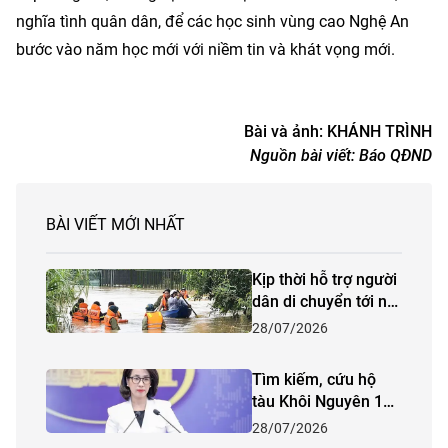
nghĩa tình quân dân, để các học sinh vùng cao Nghệ An
bước vào năm học mới với niềm tin và khát vọng mới.
Bài và ảnh: KHÁNH TRÌNH
Nguồn bài viết:
Báo QĐND
BÀI VIẾT MỚI NHẤT
Kịp thời hỗ trợ người
dân di chuyển tới nơi
an toàn trong mưa lũ
28/07/2026
Tìm kiếm, cứu hộ
tàu Khôi Nguyên 18:
Đã có 48 người được
28/07/2026
cứu sống