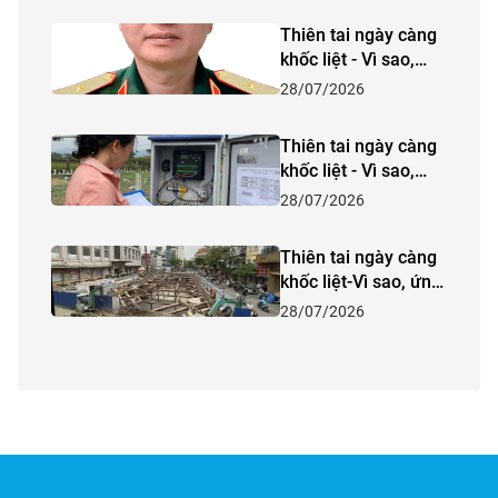
Thiên tai ngày càng
khốc liệt - Vì sao,
ứng phó thế nào? -
28/07/2026
Bài 5: Quân đội giữ
vững vai trò nòng
Thiên tai ngày càng
cốt trên mặt trận
khốc liệt - Vì sao,
phòng, chống thiên
ứng phó thế nào? -
28/07/2026
tai (tiếp theo và hết)
Bài 4: "Đi trước"
thiên tai bằng công
Thiên tai ngày càng
nghệ
khốc liệt-Vì sao, ứng
phó thế nào? - Bài 3:
28/07/2026
Quy hoạch - Giải
pháp bền vững trong
phòng, chống thiên
tai