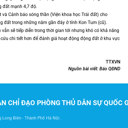
ng đất mạnh 4,7 độ.
và Cảnh báo sóng thần (Viện khoa học Trái đất) cho
động đất trong những năm gần đây ở tỉnh Kon Tum (cũ).
vẫn sẽ tiếp diễn trong thời gian tới nhưng khó có khả năng
n cứu chi tiết hơn để đánh giá hoạt động động đất ở khu vực
TTXVN
Nguồn bài viết:
Báo QĐND
AN CHỈ ĐẠO PHÒNG THỦ DÂN SỰ QUỐC G
g Long Biên - Thành Phố Hà Nội.