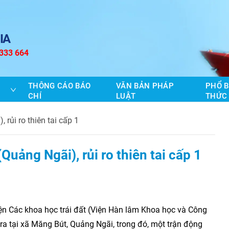
IA
 333 664
THÔNG CÁO BÁO
VĂN BẢN PHÁP
PHỔ B
CHÍ
LUẬT
THỨC
 rủi ro thiên tai cấp 1
Quảng Ngãi), rủi ro thiên tai cấp 1
ện Các khoa học trái đất (Viện Hàn lâm Khoa học và Công
 ra tại xã Măng Bút, Quảng Ngãi, trong đó, một trận động