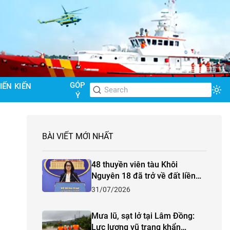
GÓP
IẾN KIẾN
Tog
Ý
BÀI VIẾT MỚI NHẤT
48 thuyền viên tàu Khôi
Nguyên 18 đã trở về đất liền
an toàn và đoàn tụ với gia đình
31/07/2026
Mưa lũ, sạt lở tại Lâm Đồng:
Lực lượng vũ trang khẩn