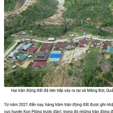
Hai trận động đất đã liên tiếp xảy ra tại xã Măng Bút, Q
Từ năm 2021 đến nay, hàng trăm trận động đất được ghi nhậ
vực huyện Kon Plông trước đây), trong đó những trận động đấ