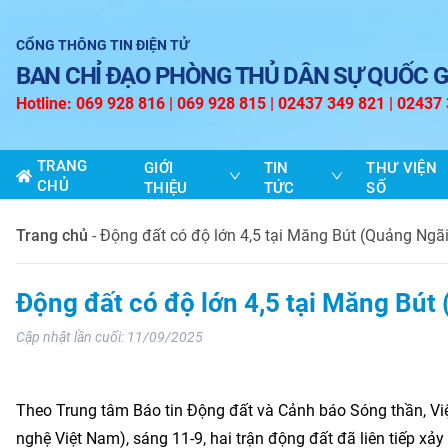
CỔNG THÔNG TIN ĐIỆN TỬ
BAN CHỈ ĐẠO PHÒNG THỦ DÂN SỰ QUỐC G
Hotline: 069 928 816 | 069 928 815 | 02437 349 821 | 02437
TRANG
GIỚI
TIN
THƯ VIỆN
CHỦ
THIỆU
TỨC
SỐ
Trang chủ
-
Động đất có độ lớn 4,5 tại Măng Bút (Quảng Ngãi),
Động đất có độ lớn 4,5 tại Măng Bút (
Cập nhật lần cuối:
11/09/2025
Theo Trung tâm Báo tin Động đất và Cảnh báo Sóng thần, Vi
nghệ Việt Nam), sáng 11-9, hai trận động đất đã liên tiếp xảy