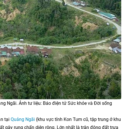
uảng Ngãi. Ảnh tư liệu: Báo điện tử Sức khỏe và Đời sống
n tại
Quảng Ngãi
(khu vực tỉnh Kon Tum cũ, tập trung ở khu
t gây rung chấn diện rộng. Lớn nhất là trận động đất trưa