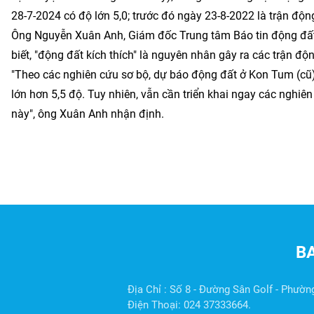
28-7-2024 có độ lớn 5,0; trước đó ngày 23-8-2022 là trận độ
Ông Nguyễn Xuân Anh, Giám đốc Trung tâm Báo tin động đất 
biết, "động đất kích thích" là nguyên nhân gây ra các trận 
"Theo các nghiên cứu sơ bộ, dự báo động đất ở Kon Tum (cũ) 
lớn hơn 5,5 độ. Tuy nhiên, vẫn cần triển khai ngay các nghiê
này", ông Xuân Anh nhận định.
B
Địa Chỉ : Số 8 - Đường Sân Golf - Phườn
Điện Thoại: 024 37333664.