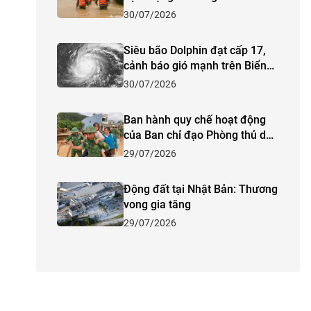
trương ứng phó
30/07/2026
Siêu bão Dolphin đạt cấp 17,
cảnh báo gió mạnh trên Biển
Đông
30/07/2026
Ban hành quy chế hoạt động
của Ban chỉ đạo Phòng thủ dân
sự quốc gia
29/07/2026
Động đất tại Nhật Bản: Thương
vong gia tăng
29/07/2026